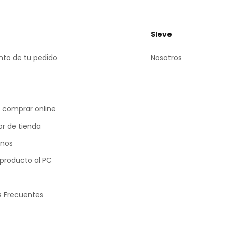
Sleve
to de tu pedido
Nosotros
 comprar online
or de tienda
nos
 producto al PC
s Frecuentes