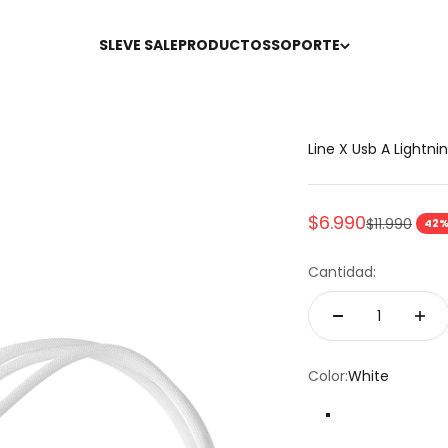
SLEVE SALE
PRODUCTOS
SOPORTE
Line X Usb A Lightni
Precio de ofert
$6.990
Precio norm
$11.990
42%
Cantidad:
Color:
White
White