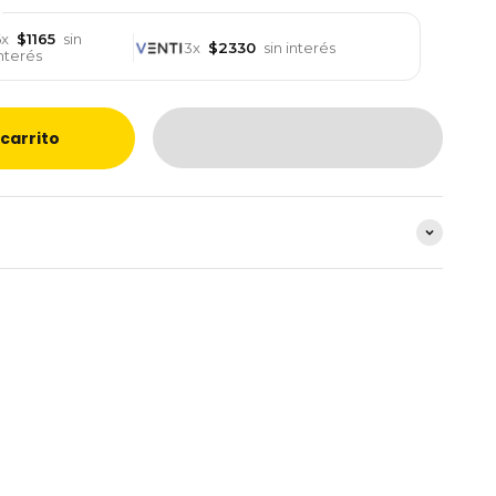
6x
$1165
sin
3x
$2330
sin interés
nterés
 carrito