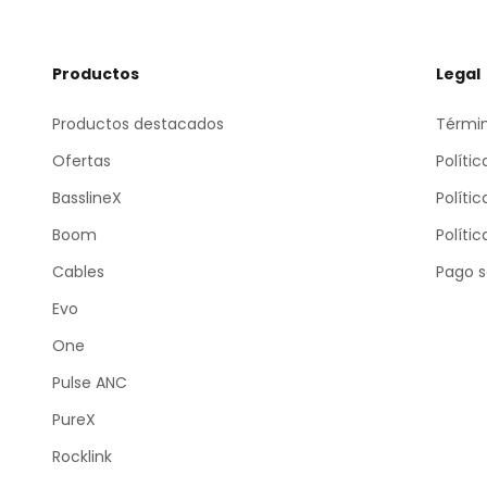
Productos
Legal
Productos destacados
Términ
Ofertas
Políti
BasslineX
Políti
Boom
Políti
Cables
Pago s
Evo
One
Pulse ANC
PureX
Rocklink